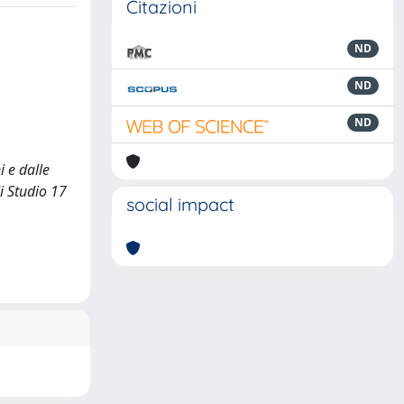
Citazioni
ND
ND
ND
 e dalle
di Studio 17
social impact