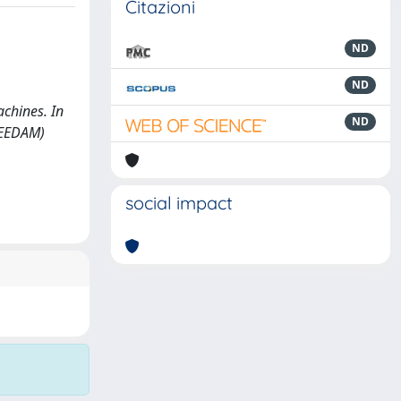
Citazioni
ND
ND
achines. In
ND
PEEDAM)
social impact