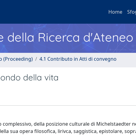
Home
Sfo
e della Ricerca d'Ateneo
no (Proceeding)
4.1 Contributo in Atti di convegno
mondo della vita
tto complessivo, della posizione culturale di Michelstaedter n
a sua opera filosofica, lirivca, saggistica, epistolare, sopr