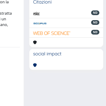
Citazioni
con la
stratta
ND
i un
ND
iano,
ND
social impact