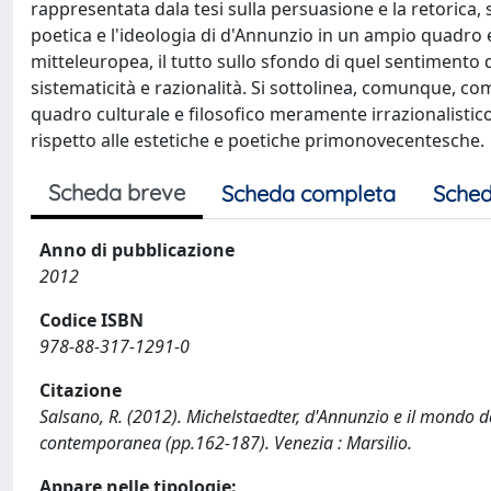
rappresentata dala tesi sulla persuasione e la retorica, s
poetica e l'ideologia di d'Annunzio in un ampio quadro ep
mitteleuropea, il tutto sullo sfondo di quel sentimento d
sistematicità e razionalità. Si sottolinea, comunque, c
quadro culturale e filosofico meramente irrazionalistico,
rispetto alle estetiche e poetiche primonovecentesche.
Scheda breve
Scheda completa
Sched
Anno di pubblicazione
2012
Codice ISBN
978-88-317-1291-0
Citazione
Salsano, R. (2012). Michelstaedter, d'Annunzio e il mondo del
contemporanea (pp.162-187). Venezia : Marsilio.
Appare nelle tipologie: