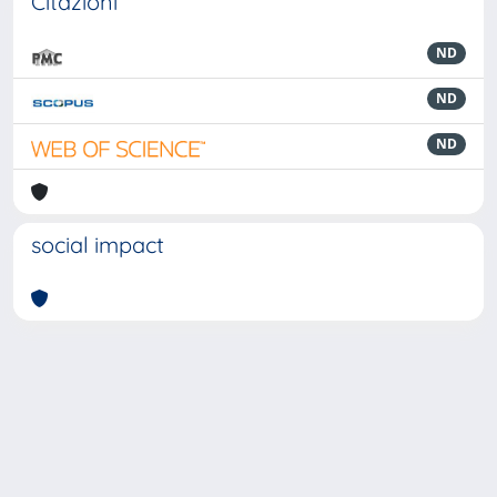
Citazioni
ND
ND
ND
social impact
Powered by
IRIS
-
about IRIS
-