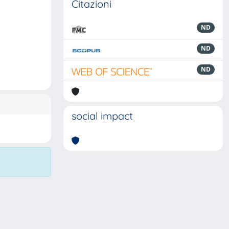
Citazioni
ND
ND
ND
social impact