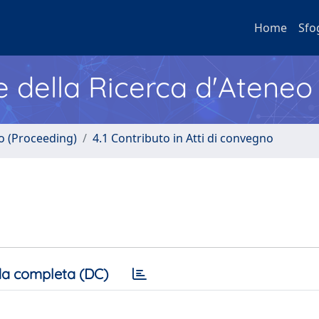
Home
Sfo
e della Ricerca d'Ateneo
no (Proceeding)
4.1 Contributo in Atti di convegno
a completa (DC)