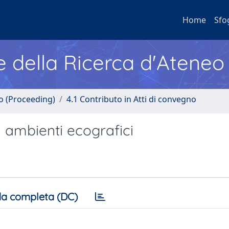
Home
Sfo
e della Ricerca d'Ateneo
no (Proceeding)
4.1 Contributo in Atti di convegno
in ambienti ecografici
a completa (DC)