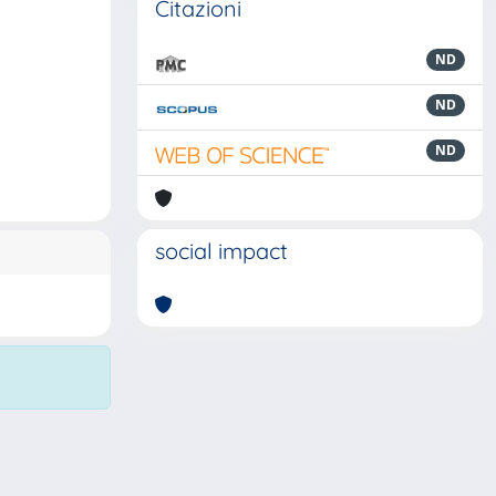
Citazioni
ND
ND
ND
social impact