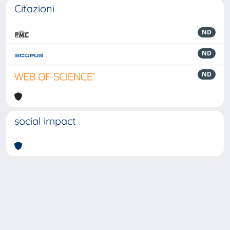
Citazioni
ND
ND
ND
social impact