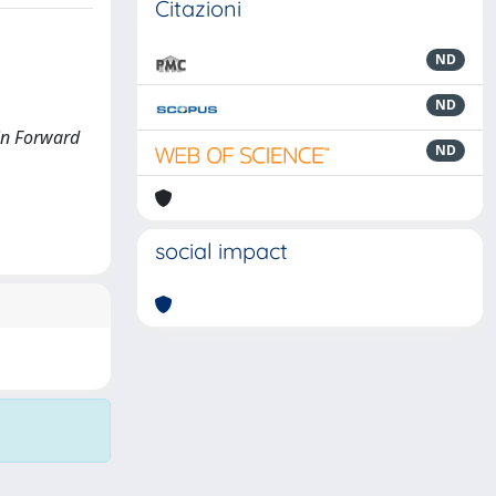
Citazioni
ND
ND
 in Forward
ND
social impact