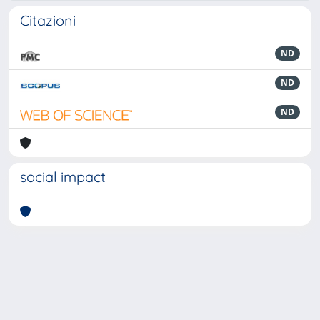
Citazioni
ND
ND
ND
social impact