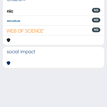
ND
ND
ND
social impact
Powered by
IRIS
-
about IRIS
-