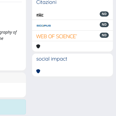
Citazioni
ND
ND
ography of
ND
he
social impact