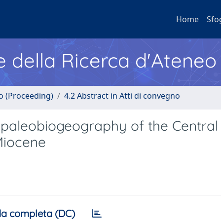
Home
Sfo
e della Ricerca d'Ateneo
no (Proceeding)
4.2 Abstract in Atti di convegno
 paleobiogeography of the Central
Miocene
a completa (DC)