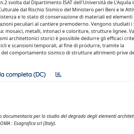
ca n.2 svolta dal Dipartimento ISAT dell'Università de L'Aquila 
turale dal Rischio Sismico del Ministero peri Beni e le Atti
sistenza e lo stato di conservazione di materiali ed elementi
avorazioni peculiari al cantiere premoderno. Vengono studiati 
a: mosaici, metalli, intonaci e coloriture, strutture lignee. 
i architettonici storici è possibile dedurre gli efficaci crite
li e scansioni temporali, al fine di produrre, tramite la
el comportamento sismico di strutture altrimenti prive de
a completa (DC)
co documentaria per lo studio del degrado degli elementi architett
MA : Esagrafica srl (Italy).