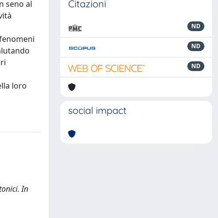
Citazioni
in seno al
vità
ND
i fenomeni
ND
Valutando
ri
ND
lla loro
social impact
onici. In