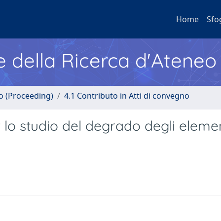
Home
Sfo
e della Ricerca d'Ateneo
no (Proceeding)
4.1 Contributo in Atti di convegno
 lo studio del degrado degli eleme