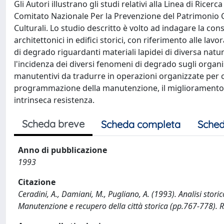
Gli Autori illustrano gli studi relativi alla Linea di Ricer
Comitato Nazionale Per la Prevenzione del Patrimonio Cul
Culturali. Lo studio descritto è volto ad indagare la con
architettonici in edifici storici, con riferimento alle l
di degrado riguardanti materiali lapidei di diversa natur
l'incidenza dei diversi fenomeni di degrado sugli organism
manutentivi da tradurre in operazioni organizzate per cic
programmazione della manutenzione, il miglioramento d
intrinseca resistenza.
Scheda breve
Scheda completa
Sched
Anno di pubblicazione
1993
Citazione
Ceradini, A., Damiani, M., Pugliano, A. (1993). Analisi stori
Manutenzione e recupero della città storica (pp.767-778). RO