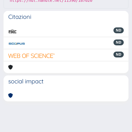
https://hdl.handle.net/11590/187020
Citazioni
ND
ND
ND
social impact