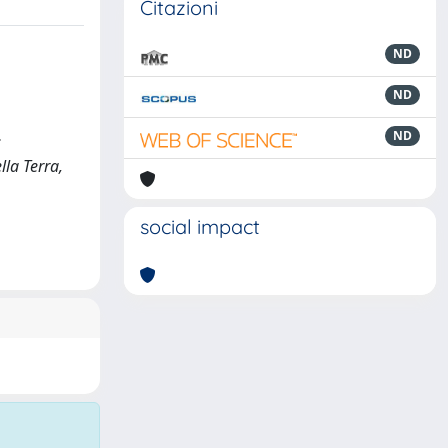
Citazioni
ND
ND
ND
:
lla Terra,
social impact