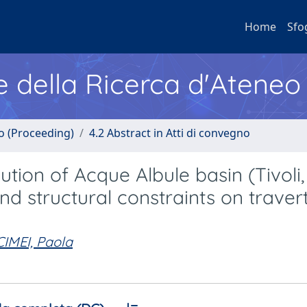
Home
Sfo
e della Ricerca d'Ateneo
no (Proceeding)
4.2 Abstract in Atti di convegno
tion of Acque Albule basin (Tivoli,
nd structural constraints on traver
IMEI, Paola