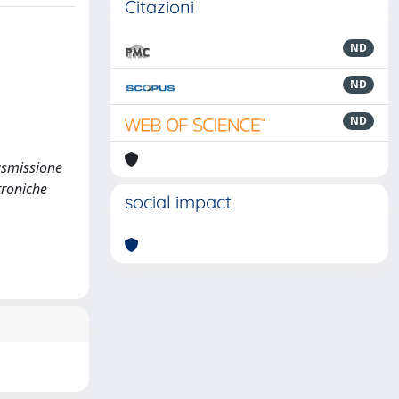
Citazioni
ND
ND
ND
rasmissione
troniche
social impact