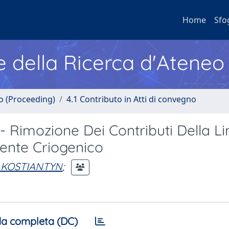
Home
Sfo
e della Ricerca d'Ateneo
no (Proceeding)
4.1 Contributo in Atti di convegno
- Rimozione Dei Contributi Della Li
ente Criogenico
 KOSTIANTYN
;
a completa (DC)