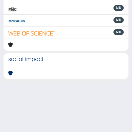
ND
ND
ND
social impact
Powered by
IRIS
-
about IRIS
-
Utilizzo dei cookie
-
Privacy
Copyright © 2026