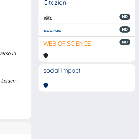
Citazioni
ND
ND
ND
verso la
social impact
 Leiden :