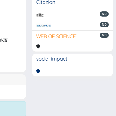
Citazioni
ND
ND
ND
XVIII
social impact