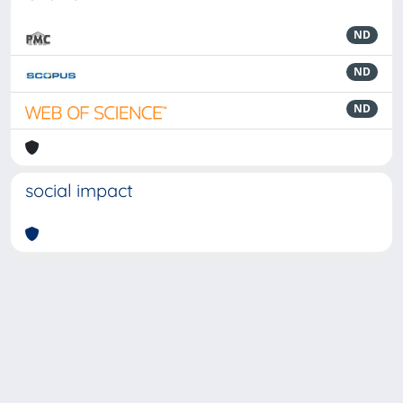
ND
ND
ND
social impact
Powered by
IRIS
-
about IRIS
-