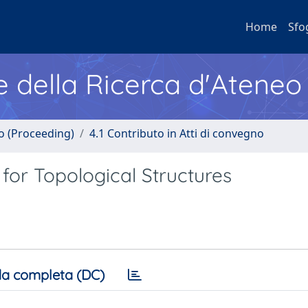
Home
Sfo
e della Ricerca d'Ateneo
no (Proceeding)
4.1 Contributo in Atti di convegno
for Topological Structures
a completa (DC)