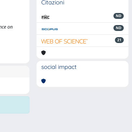
Citazioni
ND
ence on
ND
21
social impact