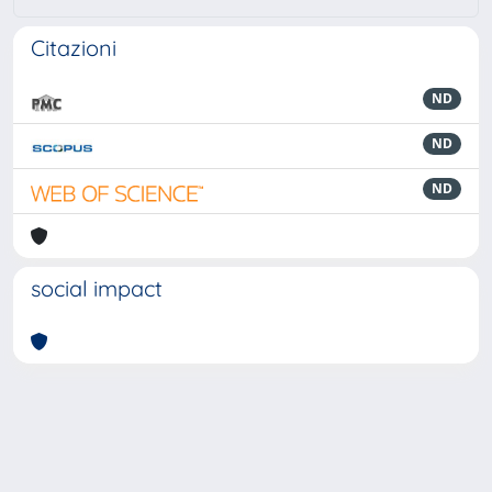
Citazioni
ND
ND
ND
social impact