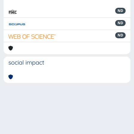
ND
ND
ND
social impact
Powered by
IRIS
-
about IRIS
-
Utilizzo dei cookie
-
Privacy
Copyright © 2026