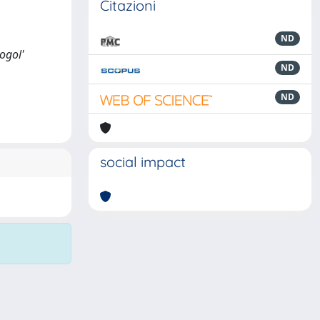
Citazioni
ND
Gogol'
ND
ND
social impact