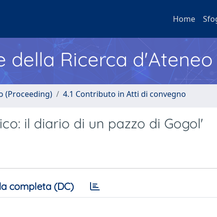
Home
Sfo
e della Ricerca d'Ateneo
no (Proceeding)
4.1 Contributo in Atti di convegno
co: il diario di un pazzo di Gogol'
a completa (DC)