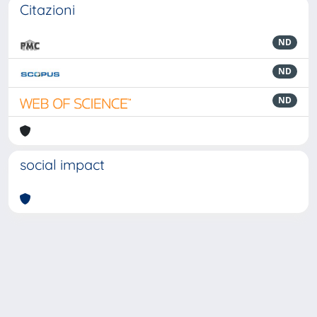
Citazioni
ND
ND
ND
social impact
Powered by
IRIS
-
about IRIS
-