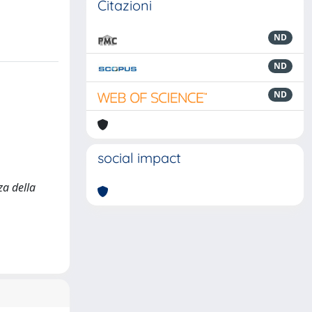
Citazioni
ND
ND
ND
social impact
za della