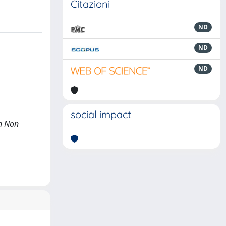
Citazioni
ND
ND
ND
social impact
In Non