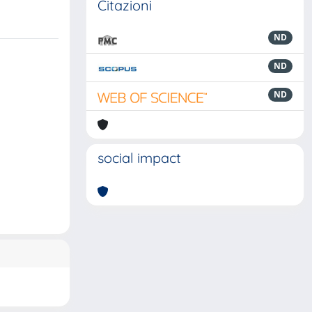
Citazioni
ND
ND
ND
social impact