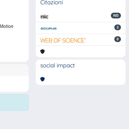
Citazioni
ND
 Motion
2
0
social impact