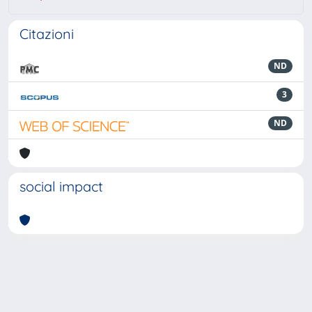
Citazioni
ND
3
ND
social impact