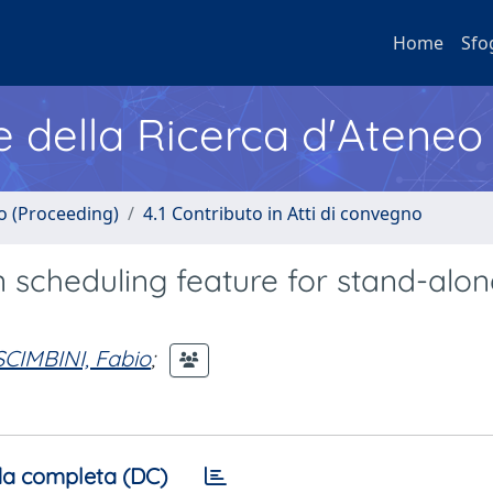
Home
Sfo
e della Ricerca d'Ateneo
no (Proceeding)
4.1 Contributo in Atti di convegno
in scheduling feature for stand-alo
CIMBINI, Fabio
;
a completa (DC)