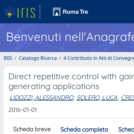
Benvenuti nell'Anagraf
IRIS
Catalogo Ricerca
4 Contributo in Atti di Conveg
Direct repetitive control with ga
generating applications
LIDOZZI, ALESSANDRO
;
SOLERO, LUCA
;
CRES
2016-01-01
Scheda breve
Scheda completa
Sched