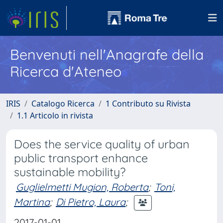
Benvenuti nell'Anagrafe della
Ricerca d'Ateneo
IRIS
Catalogo Ricerca
1 Contributo su Rivista
1.1 Articolo in rivista
Does the service quality of urban
public transport enhance
sustainable mobility?
Guglielmetti Mugion, Roberta
;
Toni,
Martina
;
Di Pietro, Laura
;
2017-01-01