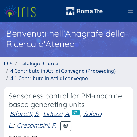
Benvenuti nell'Anagrafe della
Ricerca d'Ateneo
IRIS
Catalogo Ricerca
4 Contributo in Atti di Convegno (Proceeding)
4.1 Contributo in Atti di convegno
Sensorless control for PM-machine
based generating units
Bifaretti, S.
;
Lidozzi, A.
;
Solero,
L.
;
Crescimbini, F.