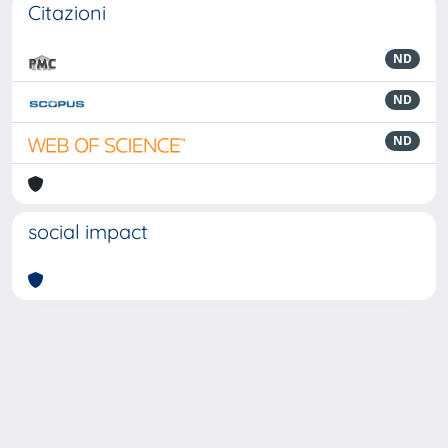
Citazioni
ND
ND
ND
social impact
Powered by
IRIS
-
about IRIS
-