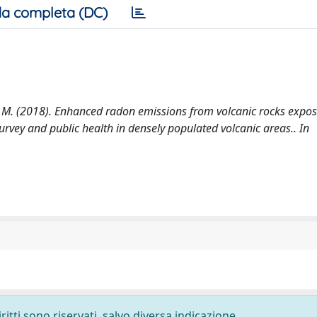
a completa (DC)
oligo, M. (2018). Enhanced radon emissions from volcanic rocks expo
rvey and public health in densely populated volcanic areas.. In
ritti sono riservati, salvo diversa indicazione.