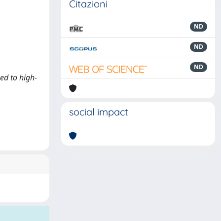
Citazioni
ND
ND
ND
sed to high-
social impact