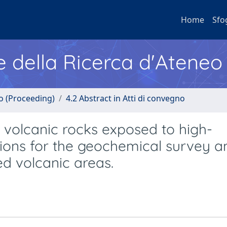
Home
Sfo
e della Ricerca d'Ateneo
no (Proceeding)
4.2 Abstract in Atti di convegno
volcanic rocks exposed to high-
tions for the geochemical survey a
ed volcanic areas.