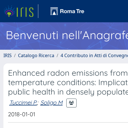
Benvenuti nell'Anagraf
IRIS
Catalogo Ricerca
4 Contributo in Atti di Conveg
Enhanced radon emissions from 
temperature conditions: Implica
public health in densely populat
Tuccimei P.
;
Soligo M
2018-01-01