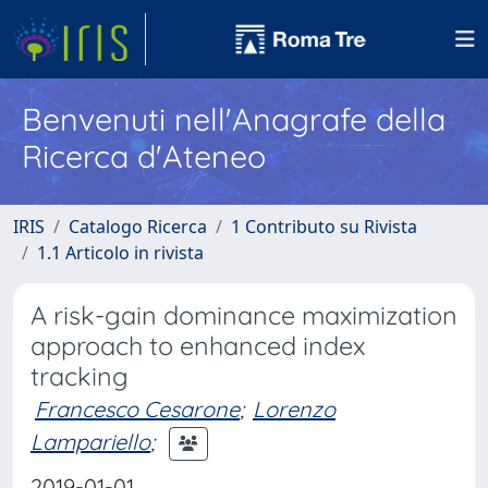
Benvenuti nell'Anagrafe della
Ricerca d'Ateneo
IRIS
Catalogo Ricerca
1 Contributo su Rivista
1.1 Articolo in rivista
A risk-gain dominance maximization
approach to enhanced index
tracking
Francesco Cesarone
;
Lorenzo
Lampariello
;
2019-01-01