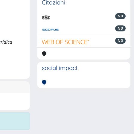
Citazioni
ND
ND
ND
uridica
social impact