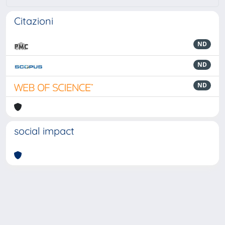
Citazioni
ND
ND
ND
social impact