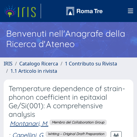
Benvenuti nell'Anagrafe della
Ricerca d'Ateneo
IRIS
Catalogo Ricerca
1 Contributo su Rivista
1.1 Articolo in rivista
Temperature dependence of strain-
phonon coefficient in epitaxial
Ge/Si(001): A comprehensive
analysis
Montanari, M.
Membro del Collaboration Group
;
Capellini, G.
Writing – Original Draft Preparation