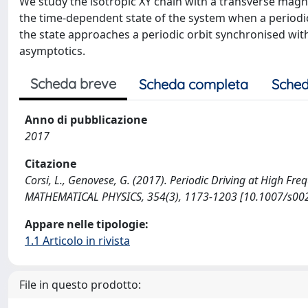
We study the isotropic XY chain with a transverse magnet
the time-dependent state of the system when a periodic
the state approaches a periodic orbit synchronised with
asymptotics.
Scheda breve
Scheda completa
Sched
Anno di pubblicazione
2017
Citazione
Corsi, L., Genovese, G. (2017). Periodic Driving at High F
MATHEMATICAL PHYSICS, 354(3), 1173-1203 [10.1007/s00
Appare nelle tipologie:
1.1 Articolo in rivista
File in questo prodotto: