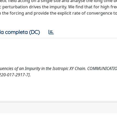
ic field acting on a single site and analyse the long time 
 perturbation drives the impurity. We find that for high fr
 the forcing and provide the explicit rate of convergence t
a completa (DC)
requencies of an Impurity in the Isotropic XY Chain. COMMUNICATI
220-017-2917-7].