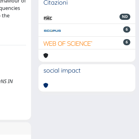
behaviour of
Citazioni
equencies
o the
ND
6
6
social impact
ONS IN