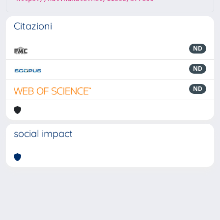
Citazioni
ND
ND
ND
social impact