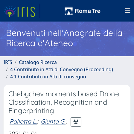
Benvenuti nell'Anagrafe della
Ricerca d'Ateneo
IRIS
Catalogo Ricerca
4 Contributo in Atti di Convegno (Proceeding)
4.1 Contributo in Atti di convegno
Chebychev moments based Drone
Classification, Recognition and
Fingerprinting
Pallotta L.
;
Giunta G.
;
2021-01-01