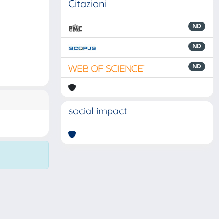
Citazioni
ND
ND
ND
social impact