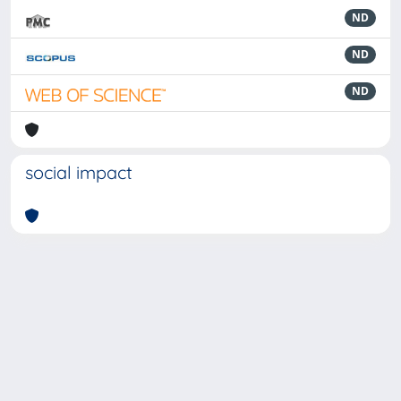
ND
ND
ND
social impact
Powered by
IRIS
-
about IRIS
-
Utilizzo dei cookie
-
Privacy
Copyright © 2026