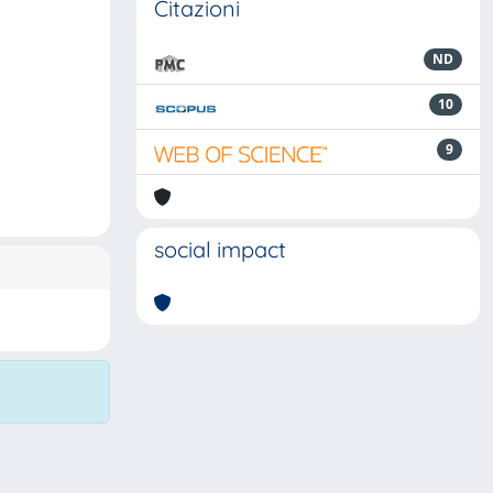
Citazioni
ND
10
9
social impact