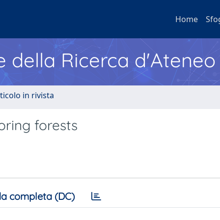
Home
Sfo
e della Ricerca d'Ateneo
ticolo in rivista
oring forests
a completa (DC)