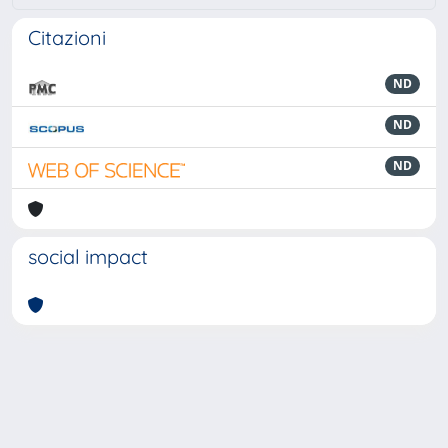
Citazioni
ND
ND
ND
social impact