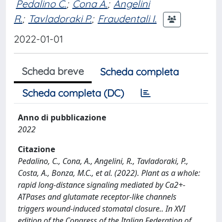
Pedalino C.
;
Cona A.
;
Angelini
R.
;
Tavladoraki P.
;
Fraudentali I.
2022-01-01
Scheda breve
Scheda completa
Scheda completa (DC)
Anno di pubblicazione
2022
Citazione
Pedalino, C., Cona, A., Angelini, R., Tavladoraki, P.,
Costa, A., Bonza, M.C., et al. (2022). Plant as a whole:
rapid long-distance signaling mediated by Ca2+-
ATPases and glutamate receptor-like channels
triggers wound-induced stomatal closure.. In XVI
edition of the Congress of the Italian Federation of