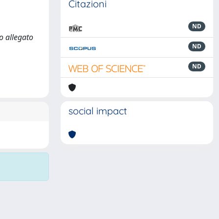
Citazioni
ND
o allegato
ND
ND
social impact