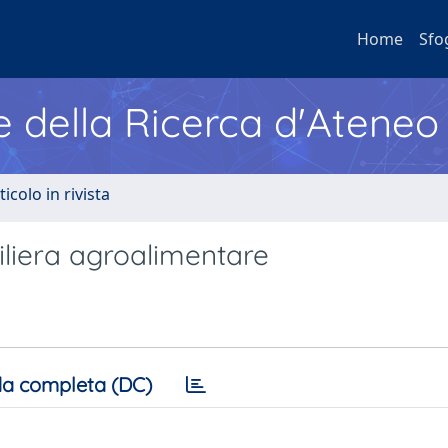
Home
Sfo
e della Ricerca d'Ateneo
ticolo in rivista
 filiera agroalimentare
a completa (DC)