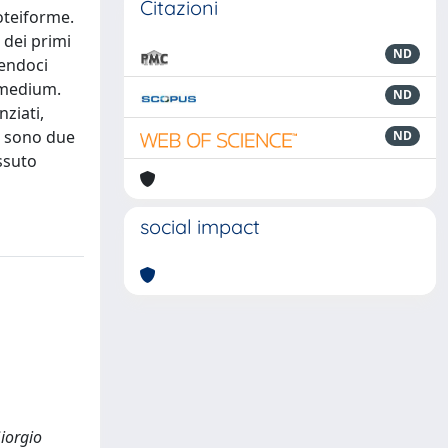
Citazioni
roteiforme.
 dei primi
ND
vendoci
l medium.
ND
ziati,
o" sono due
ND
ssuto
social impact
Giorgio