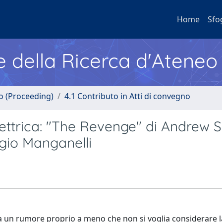
Home
Sfo
e della Ricerca d'Ateneo
no (Proceeding)
4.1 Contributo in Atti di convegno
lettrica: "The Revenge" di Andrew 
rgio Manganelli
a un rumore proprio a meno che non si voglia considerare l