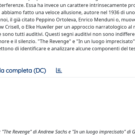
 interferenze. Essa ha invece un carattere intrinsecamente p
bbiamo fatto una veloce allusione, autore nel 1936 di uno
ni a noi, il già citato Peppino Ortoleva, Enrico Menduni o, muo
ew Crisell, o Elke Huwiler per un approccio narratologico a
ono tutti auditivi. Questi segni auditivi non sono indifferen
more e il silenzio. "The Revenge" e "In un luogo imprecisat
ttono di identificare e analizzare alcune componenti del te
a completa (DC)
a: "The Revenge" di Andrew Sachs e "In un luogo imprecisato" di 