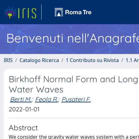
Benvenuti nell'Anagraf
IRIS
Catalogo Ricerca
1 Contributo su Rivista
1.1 Ar
Birkhoff Normal Form and Long T
Water Waves
Berti M.
;
Feola R.
;
Pusateri F.
2022-01-01
Abstract
We consider the gravity water waves system with a perio