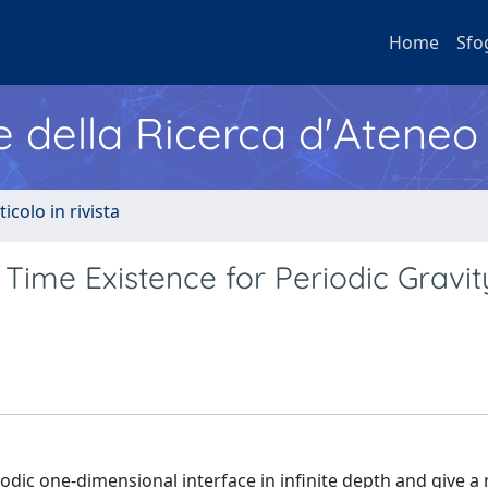
Home
Sfo
e della Ricerca d'Ateneo
ticolo in rivista
ime Existence for Periodic Gravit
dic one-dimensional interface in infinite depth and give a