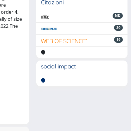
Citazioni
ore
 order 4.
ND
lly of size
 2022 The
30
19
social impact