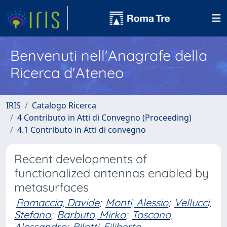
Benvenuti nell'Anagrafe della
Ricerca d'Ateneo
IRIS
Catalogo Ricerca
4 Contributo in Atti di Convegno (Proceeding)
4.1 Contributo in Atti di convegno
Recent developments of
functionalized antennas enabled by
metasurfaces
Ramaccia, Davide
;
Monti, Alessio
;
Vellucci,
Stefano
;
Barbuto, Mirko
;
Toscano,
Alessandro
;
Bilotti, Filiberto